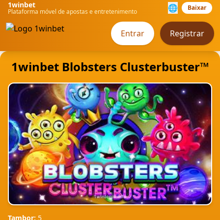
1winbet
🌐
Baixar
Plataforma móvel de apostas e entretenimento
Entrar
Registrar
1winbet Blobsters Clusterbuster™
Tambor:
5