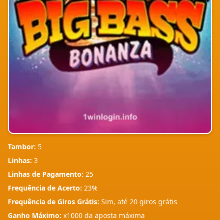
Tambor:
5
Linhas:
3
Linhas de Pagamento:
25
Frequência de Acerto:
23%
Frequência de Giros Grátis:
Sim, até 20 giros grátis
Ganho Máximo:
x1000 da aposta máxima