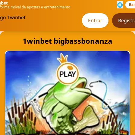
nbet
🌐
Bai
forma móvel de apostas e entretenimento
Entrar
Registr
1winbet bigbassbonanza